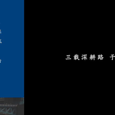
、
业
集
汽
合