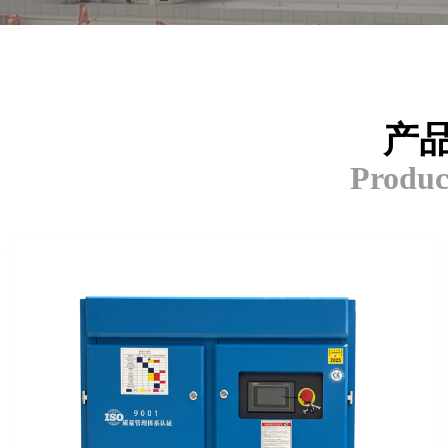
产
Produc